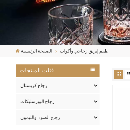
طقم إبريق زجاجي وأكواب
الصفحة الرئيسية
فئات المنتجات
زجاج كريستال
زجاج البورسليكات
زجاج الصودا والليمون