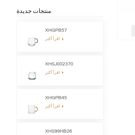
منتجات جديدة
XHGPB57
اقرأ أكثر
XHSJ002370
اقرأ أكثر
XHGPB45
اقرأ أكثر
XHS99HB26