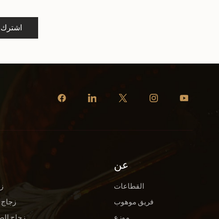
اشترك
عن
القطاعات
ز
فريق موهوب
زجاج 
موزع
زجاج الص