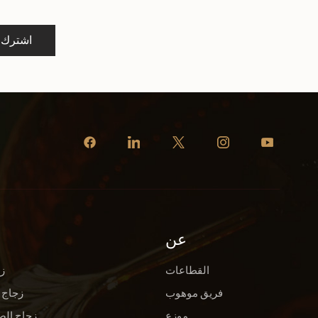
اشترك
عن
القطاعات
ز
فريق موهوب
زجاج 
موزع
زجاج الص