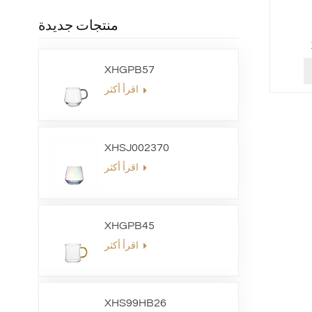
منتجات جديدة
XHGPB57
اقرأ أكثر
XHSJ002370
اقرأ أكثر
XHGPB45
اقرأ أكثر
XHS99HB26