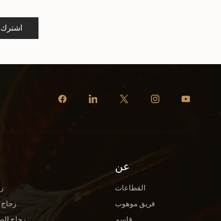
اشترك
عن
القطاعات
ز
فريق موهوب
زجاج 
قاسم
زجاج الص