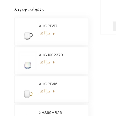
منتجات جديدة
XHGPB57
اقرأ أكثر
XHSJ002370
اقرأ أكثر
XHGPB45
اقرأ أكثر
XHS99HB26