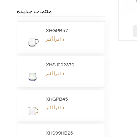
منتجات جديدة
XHGPB57
اقرأ أكثر
XHSJ002370
اقرأ أكثر
XHGPB45
اقرأ أكثر
XHS99HB26