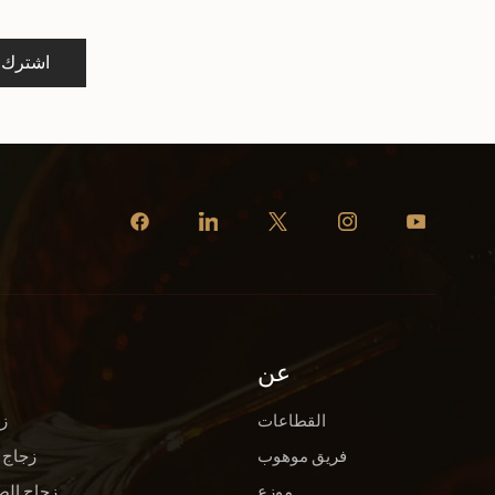
اشترك
عن
القطاعات
ز
فريق موهوب
زجاج 
موزع
زجاج الص