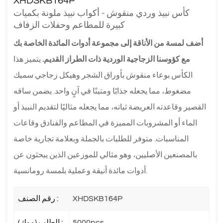
XHDSKB164P
كأس نبيذ وردي منقوش - أكواب نبيذ ملونة بكميات
كبيرة للمطاعم وحفلات الزفاف
أضف لمسة من الأناقة إلى مجموعة أدوات المائدة الخاصة بك
مع كؤوسنا الزجاجية الوردية ذات الطراز القديم.
يتميز هذا
الكأس بوعاء منقوش بأوراق الشجر وهيكل زجاجي سميك
مضغوط، مما يجعله جذابًا ومتينًا في آنٍ واحد. يضمن ساقه
القصير وقاعدته العريضة ثباته، مما يجعله مثاليًا لتقديم النبيذ أو
الماء أو المشروبات المميزة في المطاعم والفنادق وقاعات
المناسبات. متوفر للطلبات بالجملة وبعلامة تجارية خاصة
بالمصنعين الأصليين، وهو مثالي للموزعين الذين يبحثون عن
أدوات مائدة أنيقة وعملية بلمسة رومانسية.
XHDSKB164P
رقم الصنف :
5000pcs
الطلب (موك) :