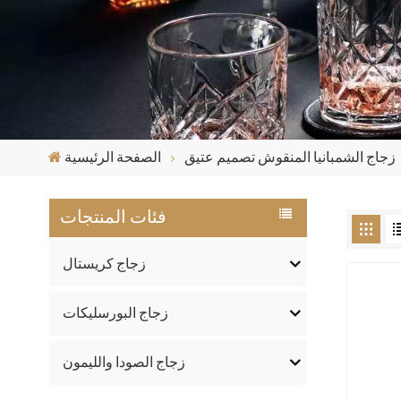
زجاج الشمبانيا المنقوش تصميم عتيق
الصفحة الرئيسية
فئات المنتجات
زجاج كريستال
زجاج البورسليكات
زجاج الصودا والليمون