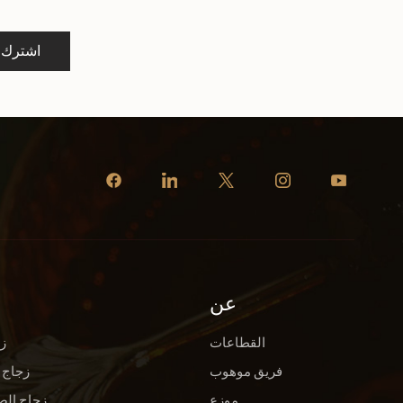
اشترك
عن
القطاعات
ز
فريق موهوب
زجاج 
موزع
زجاج الص