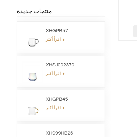
منتجات جديدة
XHGPB57
اقرأ أكثر
XHSJ002370
اقرأ أكثر
XHGPB45
اقرأ أكثر
XHS99HB26