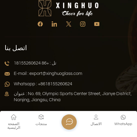
اتصل بنا
تل : +86 18155260624
E-mail : export@xinghuoglass.com
Whatsapp : +8618155260624
عنوان : No. 69, Olympic Sports Center Street, Jianye District,
Nanjing, Jiangsu, China
سياسة الخصوصية
المدونة
خريطة الموقع
Xml
WhatsApp
الاتصال
منتجات
الصفحة
الرئيسية
حقوق النشر © 2026 Jiangsu Xinghuo Technology Co., Ltd. جميع
الحقوق محفوظة .
دعم الشبكة