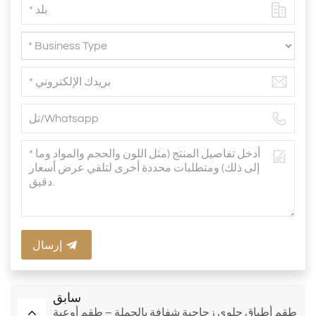
إرسال
سابق
طقم أطباق حلوى زجاجية شفافة بالجملة – طقم أوعية