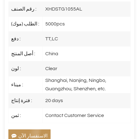
XHDSTG1055AL
رقم الصنف :
5000pcs
الطلب (موك) :
TT,LC
دفع :
China
أصل المنتج :
Clear
لون :
Shanghai, Nanjing, Ningbo,
ميناء :
Guangzhou, Shenzhen, etc.
20 days
فترة إنتاج :
Contact Customer Service
ثمن :
الاستفسار الآن