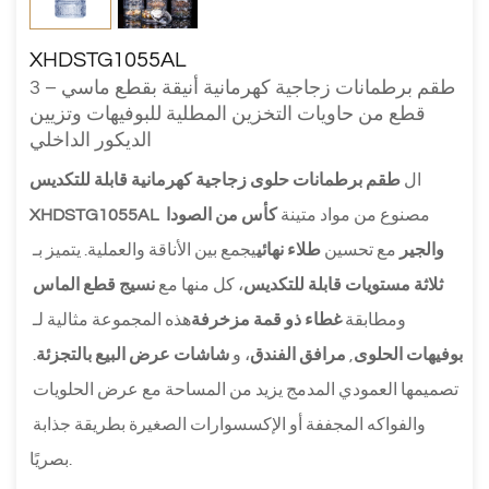
XHDSTG1055AL
طقم برطمانات زجاجية كهرمانية أنيقة بقطع ماسي – 3
قطع من حاويات التخزين المطلية للبوفيهات وتزيين
الديكور الداخلي
ال 
طقم برطمانات حلوى زجاجية كهرمانية قابلة للتكديس 
 مصنوع من مواد متينة 
كأس من الصودا 
XHDSTG1055AL
والجير
 مع تحسين 
طلاء نهائي
يجمع بين الأناقة والعملية. يتميز بـ 
ثلاثة مستويات قابلة للتكديس
، كل منها مع 
نسيج قطع الماس
ومطابقة 
غطاء ذو ​​قمة مزخرفة
هذه المجموعة مثالية لـ 
بوفيهات الحلوى
, 
مرافق الفندق
، و 
شاشات عرض البيع بالتجزئة
. 
تصميمها العمودي المدمج يزيد من المساحة مع عرض الحلويات 
والفواكه المجففة أو الإكسسوارات الصغيرة بطريقة جذابة 
بصريًا.