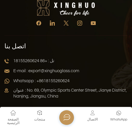
اتصل بنا
تل : +86 18155260624
E-mail : export@xinghuoglass.com
Whatsapp : +8618155260624
عنوان : No. 69, Olympic Sports Center Street, Jianye District,
Nanjing, Jiangsu, China
سياسة الخصوصية
المدونة
خريطة الموقع
Xml
WhatsApp
الاتصال
منتجات
الصفحة
الرئيسية
حقوق النشر © 2026 Jiangsu Xinghuo Technology Co., Ltd. جميع
الحقوق محفوظة .
دعم الشبكة