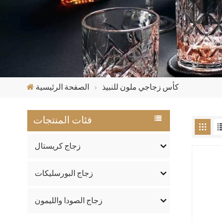
كأس زجاجي ملون للنبيذ
الصفحة الرئيسية
فئات المنتجات
زجاج كريستال
زجاج البورسليكات
زجاج الصودا والليمون