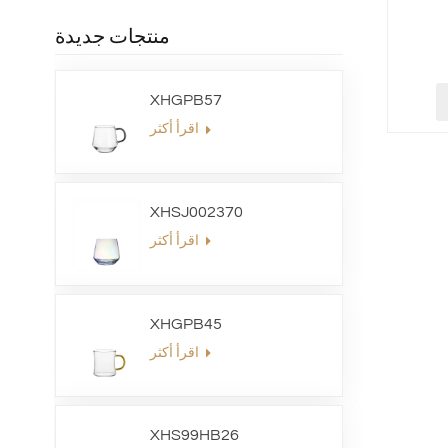
منتجات جديدة
XHGPB57
اقرأ أكثر
XHSJ002370
اقرأ أكثر
XHGPB45
اقرأ أكثر
XHS99HB26