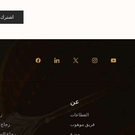
اشترك
عن
القطاعات
ز
فريق موهوب
زجاج 
موزع
زجاج الص