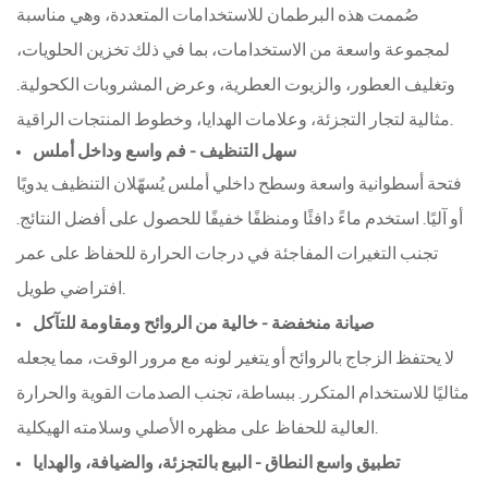
صُممت هذه البرطمان للاستخدامات المتعددة، وهي مناسبة
لمجموعة واسعة من الاستخدامات، بما في ذلك تخزين الحلويات،
وتغليف العطور، والزيوت العطرية، وعرض المشروبات الكحولية.
مثالية لتجار التجزئة، وعلامات الهدايا، وخطوط المنتجات الراقية.
سهل التنظيف - فم واسع وداخل أملس
فتحة أسطوانية واسعة وسطح داخلي أملس يُسهّلان التنظيف يدويًا
أو آليًا. استخدم ماءً دافئًا ومنظفًا خفيفًا للحصول على أفضل النتائج.
تجنب التغيرات المفاجئة في درجات الحرارة للحفاظ على عمر
افتراضي طويل.
صيانة منخفضة - خالية من الروائح ومقاومة للتآكل
لا يحتفظ الزجاج بالروائح أو يتغير لونه مع مرور الوقت، مما يجعله
مثاليًا للاستخدام المتكرر. ببساطة، تجنب الصدمات القوية والحرارة
العالية للحفاظ على مظهره الأصلي وسلامته الهيكلية.
تطبيق واسع النطاق - البيع بالتجزئة، والضيافة، والهدايا