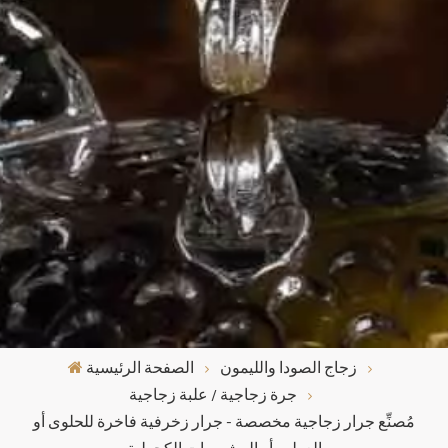
زجاج الصودا والليمون
الصفحة الرئيسية
جرة زجاجية / علبة زجاجية
مُصنِّع جرار زجاجية مخصصة - جرار زخرفية فاخرة للحلوى أو