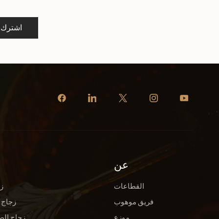
اشترك
عن
القطاعات
ز
فريق موهوب
زجاج 
موزع
زجاج الص