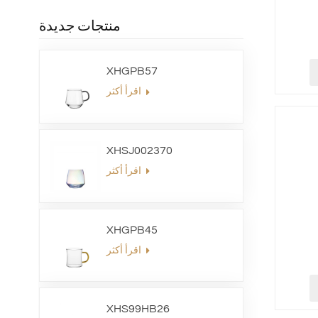
منتجات جديدة
XHGPB57
اقرأ أكثر
XHSJ002370
اقرأ أكثر
XHGPB45
اقرأ أكثر
XHS99HB26