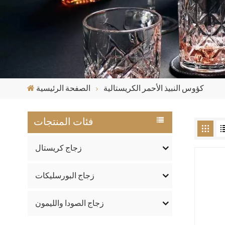
كؤوس النبيذ الأحمر الكريستالية
الصفحة الرئيسية
فئات المنتجات
زجاج كريستال
زجاج البورسليكات
زجاج الصودا والليمون