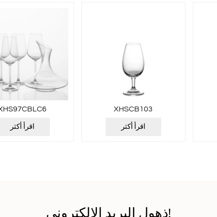
XHS97CBLC6
XHSCB103
اقرأ أكثر
اقرأ أكثر
ذهول البريد الإلكتروني!