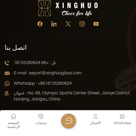
اتصل بنا
تل : +86 18155260624
E-mail : export@xinghuoglass.com
Whatsapp : +8618155260624
عنوان : No. 69, Olympic Sports Center Street, Jianye District,
Nanjing, Jiangsu, China
سياسة الخصوصية
المدونة
خريطة الموقع
Xml
WhatsApp
الاتصال
منتجات
الصفحة
الرئيسية
حقوق النشر © 2026 Jiangsu Xinghuo Technology Co., Ltd. جميع
الحقوق محفوظة .
دعم الشبكة