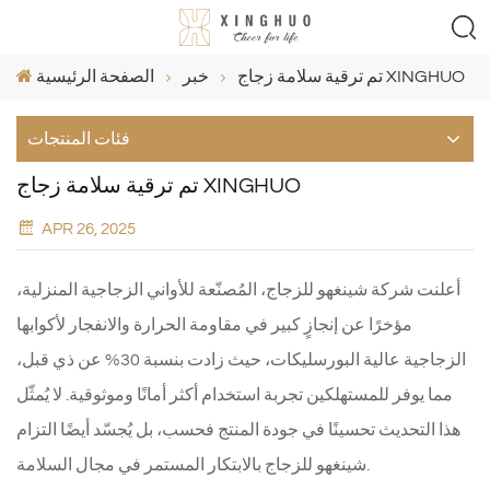
تم ترقية سلامة زجاج XINGHUO
خبر
الصفحة الرئيسية
فئات المنتجات
تم ترقية سلامة زجاج XINGHUO
APR 26, 2025
أعلنت شركة شينغهو للزجاج، المُصنّعة للأواني الزجاجية المنزلية،
مؤخرًا عن إنجازٍ كبير في مقاومة الحرارة والانفجار لأكوابها
الزجاجية عالية البورسليكات، حيث زادت بنسبة 30% عن ذي قبل،
مما يوفر للمستهلكين تجربة استخدام أكثر أمانًا وموثوقية. لا يُمثّل
هذا التحديث تحسينًا في جودة المنتج فحسب، بل يُجسّد أيضًا التزام
شينغهو للزجاج بالابتكار المستمر في مجال السلامة.