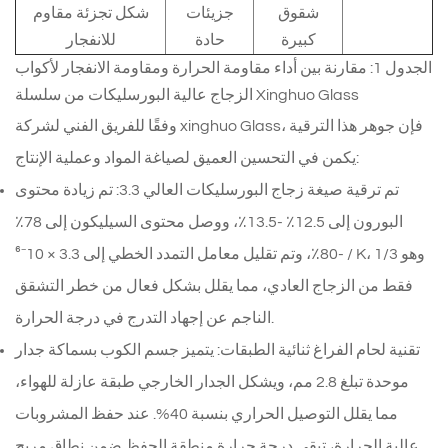
شقوق
جزيئات
شكل تجزئة مقاوم
كبيرة
حادة
للانفجار
الجدول 1: مقارنة بين أداء مقاومة الحرارة ومقاومة الانفجار لأكواب
الزجاج عالية البورسليكات من سلسلة Xinghuo Glass
وفقًا للفريق الفني لشركة xinghuo Glass، فإن جوهر هذا الترقية
يكمن في التحسين العميق لصياغة المواد وعملية الإنتاج:
تم ترقية صيغة زجاج البورسليكات العالي 3.3: تم زيادة محتوى
البورون إلى 12.5٪ -13.5٪، ووصل محتوى السيليكون إلى 78٪
-80٪، وتم تقليل معامل التمدد الخطي إلى 3.3 × 10⁻⁶ / K، وهو 1/3
فقط من الزجاج العادي، مما يقلل بشكل فعال من خطر التشقق
الناجم عن إجهاد التدرج في درجة الحرارة.
تقنية لحام الفراغ ثنائية الطبقات: يتميز جسم الكوب بسماكة جدار
موحدة تبلغ 2.8 مم، ويشكل الجدار الخارجي طبقة عازلة للهواء،
مما يقلل التوصيل الحراري بنسبة 40%. عند حفظ المشروبات
عالية الحرارة، تبقى درجة حرارة منطقة الحفظ ضمن نطاق مريح.