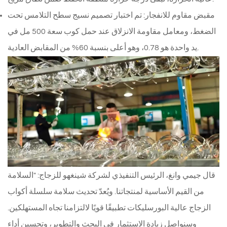
مقبض مقاوم للانفجار: تم اختبار تصميم نسيج سطح التلامس تحت
الضغط، ومعامل مقاومة الانزلاق عند حمل كوب سعة 500 مل في
يد واحدة هو 0.78، وهو أعلى بنسبة 60% من المقابض العادية.
قال جيمي وانغ، الرئيس التنفيذي لشركة شينغهو للزجاج: "السلامة
من القيم الأساسية لمنتجاتنا. ويُعدّ تحديث سلامة سلسلة أكواب
الزجاج عالية البورسليكات تطبيقًا قويًا لالتزامنا تجاه المستهلكين.
وسنواصل زيادة الاستثمار في البحث والتطوير، وتحسين أداء