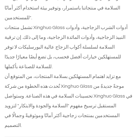
السلامة في منتجاتنا باستمرار، وتوفير بيئة استخدام أكثر أمانًا
للمستخدمين".
تشمل منتجات Xinghuo Glass أدوات الشرب الزجاجية، وأدوات
النبيذ الزجاجية، وأدوات المائدة الزجاجية، وما إلى ذلك. إن ترقية
السلامة لسلسلة أكواب الزجاج عالية البورسليكات لا توفر
للمستهلكين خيارات أفضل فحسب، بل تضع أيضًا معيارًا جديدًا
للسلامة للصناعة بأكملها.
مع تزايد اهتمام المستهلكين بسلامة المنتجات، من المتوقع أن
تُحدث هذه الخطوة من شركة Xinghuo Glass موجةً جديدةً من
تحسينات السلامة في هذه الصناعة. وستواصل Xinghuo Glass في
المستقبل ترسيخ مفهوم "السلامة والجودة والابتكار" لتزويد
المستخدمين بمنتجات زجاجية أكثر أمانًا وموثوقيةً وجمالًا في
التصميم.