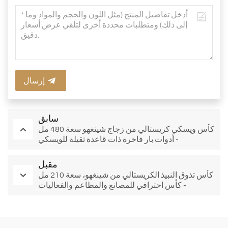
إرسال
سابق
كأس ويسكي كريستالي من زجاج شينغهو سعة 480 مل
- أدوات بار فاخرة ذات قاعدة ثقيلة للويسكي
والكوكتيلات والضيافة (مجموعة من 6 قطع)
مقبل
كأس تذوق النبيذ الكريستالي من شينغهو، سعة 210 مل
- كأس احترافي للمصانع والمطاعم والفعاليات