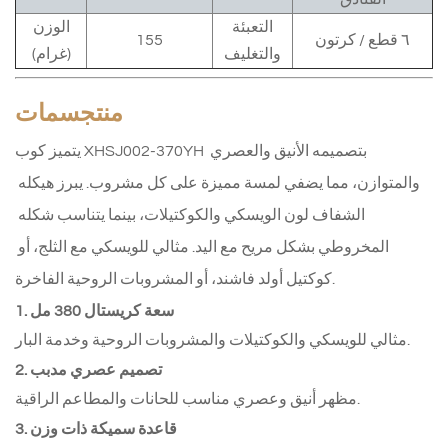
التعبئة
الوزن
٦ قطع / كرتون
155
والتغليف
(غرام)
منتج
سمات
يتميز كوب XHSJ002-370YH بتصميمه الأنيق والعصري 
والمتوازن، مما يضفي لمسة مميزة على كل مشروب. يبرز هيكله 
الشفاف لون الويسكي والكوكتيلات، بينما يتناسب شكله 
المخروطي بشكل مريح مع اليد. مثالي للويسكي مع الثلج، أو 
كوكتيل أولد فاشند، أو المشروبات الروحية الفاخرة.
1. سعة كريستال 380 مل
مثالي للويسكي والكوكتيلات والمشروبات الروحية وخدمة البار.
2. تصميم عصري مدبب
مظهر أنيق وعصري مناسب للحانات والمطاعم الراقية.
3. قاعدة سميكة ذات وزن