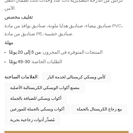
كراتين من الدرجة التصديرية ذات عدد وحدات ثابت لضمان النقل
الآمن.
تغليف مخصص
صناديق بيضاء، صناديق هدايا ملونة، صناديق نوافذ من مادة PVC،
صناديق من مادة PE، صناديق خشبية.
مهلة
المنتجات المتوفرة في المخزون:
من 5 إلى 20 يومًا
الطلبات الخاصة:
30-45 يومًا
العلامات الساخنة :
كأس ويسكي كريستالي لخدمة البار
مصنع أكواب الويسكي الكريستالية الأصلية
أكواب ويسكي للضيافة بالجملة
بيع زجاج الكريستال بالجملة
أكواب ويسكي بالجملة للموزعين
مُصدِّر أدوات زجاجية بحرية