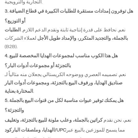
التجارية والترويجية.
3. هل توفرون إمدادات مستقرة للطلبات الكبيرة في قطاع الضيافة
أو التوزيع؟
نعم. نحافظ على قدرة إنتاجية ثابتة ونقدم الدعم اللازم.
الطلبات
بالجملة، والتجديد المتكرر، والإمداد طويل الأجل
لعملاء الشركات
(B2B).
4. هل هذا الكوب مناسب لمجموعات الهدايا المخصصة للبيع
بالتجزئة أو مجموعات أدوات البار؟
نعم. تصميمه العصري ووضوحه الكريستالي يجعلان منه مثالياً لـ
صناديق الهدايا، ورفوف البيع بالتجزئة، ومجموعات أدوات البار
.
المختارة بعناية
5. هل يمكنك توفير عبوات مناسبة لكل من قنوات البيع بالجملة
والتجزئة؟
نعم، نحن نقدم
كراتين بالجملة، وعلب ملونة للبيع بالتجزئة، وتغليف
مما يسمح للموزعين بالبيع عبر
الهدايا، وملصقات الباركود/UPC