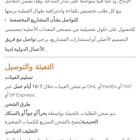
الإنتاج، ودعمًا فنيًا متواصلًا على مدار الساعة. وهذا يضمن التعامل
مع كل طلب تخصيص بكفاءة واحترافية طوال العملية برمتها.
للتواصل بشأن المشاريع المخصصة
للحصول على حلول تفصيلية من مصنعي المعدات الأصلية/مصممي
التصميم الأصلي أو استشارات المشاريع، يرجى
تواصل مع فريق
.
الأعمال الدولية لدينا
التعبئة والتوصيل
تسليم العينات
تم شحن العينات خلال
7-10 أيام عمل
عبر DHL أو FedEx أو TNT
أو SF Express.
طرق الشحن
يتم شحن الطلبات بالجملة بواسطة
بحراً أو جواً أو بالسكك
يُنصح بالشحن السريع للكميات الصغيرة.
الحديدية
التغليف القياسي