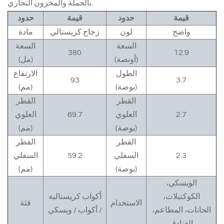
بالجملة والمخزون التجاري.
قيمة
حدود
قيمة
حدود
واضح
لون
زجاج كريستالي
مادة
السعة
السعة
380
12.9
(أونصة)
(مل)
الطول
الارتفاع
93
3.7
(بوصة)
(مم)
القطر
القطر
2.7
العلوي
69.7
العلوي
(بوصة)
(مم)
القطر
القطر
2.3
السفلي
59.2
السفلي
(بوصة)
(مم)
الويسكي،
الكوكتيلات،
أكواب كريستالية
الاستخدام
فئة
الحانات، المطاعم،
/ أكواب / ويسكي
الفنادق