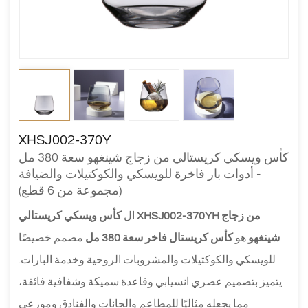
XHSJ002-370Y
كأس ويسكي كريستالي من زجاج شينغهو سعة 380 مل
- أدوات بار فاخرة للويسكي والكوكتيلات والضيافة
(مجموعة من 6 قطع)
ال
كأس ويسكي كريستالي XHSJ002-370YH من زجاج
شينغهو
هو
كأس كريستال فاخر سعة 380 مل
مصمم خصيصًا
للويسكي والكوكتيلات والمشروبات الروحية وخدمة البارات.
يتميز بتصميم عصري انسيابي وقاعدة سميكة وشفافية فائقة،
مما يجعله مثاليًا للمطاعم والحانات والفنادق وموزعي