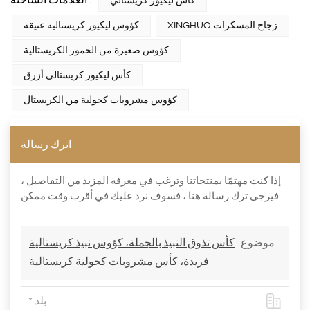
كأس ليكيور كريستالي
XINGHUO زجاج المسكرات
كؤوس ليكيور كريستالية عتيقة
كؤوس صغيرة من الخمور الكريستالية
كأس ليكيور كريستالي أزرق
كؤوس مشروبات كحولية من الكريستال
اترك رسالة
إذا كنت مهتمًا بمنتجاتنا وترغب في معرفة المزيد من التفاصيل ،
فيرجى ترك رسالة هنا ، فسوف نرد عليك في أقرب وقت ممكن.
موضوع :
كأس تذوق النبيذ بالجملة، كؤوس نبيذ كريستالية
فريدة، كأس مشروبات كحولية كريستالية