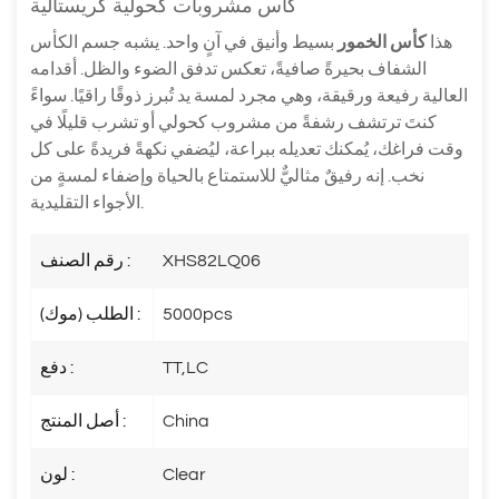
كأس مشروبات كحولية كريستالية
هذا
كأس الخمور
بسيط وأنيق في آنٍ واحد. يشبه جسم الكأس
الشفاف بحيرةً صافيةً، تعكس تدفق الضوء والظل. أقدامه
العالية رفيعة ورقيقة، وهي مجرد لمسة يد تُبرز ذوقًا راقيًا. سواءً
كنتَ ترتشف رشفةً من مشروب كحولي أو تشرب قليلًا في
وقت فراغك، يُمكنك تعديله ببراعة، ليُضفي نكهةً فريدةً على كل
نخب. إنه رفيقٌ مثاليٌّ للاستمتاع بالحياة وإضفاء لمسةٍ من
الأجواء التقليدية.
XHS82LQ06
رقم الصنف :
5000pcs
الطلب (موك) :
TT,LC
دفع :
China
أصل المنتج :
Clear
لون :