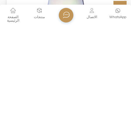
WhatsApp
الاتصال
منتجات
الصفحة
الرئيسية
XHSJ002370
XHSJ002370 كوب زجاجي مصنوع من الزجاج البلوري عالي
الجودة خالية من الرصاص. مع الحفاظ على وضوح وتألق الزجاج
الكريستالي ، فإنه أيضًا آمن وصديق للبيئة. لا يعد تصميمه الفريد
المستدير السفلي مستقرًا ودائمًا فحسب ، بل يضيف أيضًا جمالًا
مستديرًا ومتناسقًا. يوفر XHSJ002370 مجموعة متنوعة من
الخيارات: العنبر يشبه لمسة من الحنان تحت أشعة الشمس
ذهول البريد الإلكتروني!
الدافئة ، ويشبه الأزرق الهدوء وعمق البحر العميق ، والألوان
الملونة تتفتح تحت الضوء مع تألق حالم وملون ، والرمادي
الدخاني يكشف ناعمًا وجو غامض. سواء تم استخدامه كحاوية
اشترك
للمشروبات اليومية أو كلمسة نهائية للمناسبات الخاصة ، فإن
هذا الزجاج البلوري الخالي من الرصاص يمكن أن يجمع بشكل