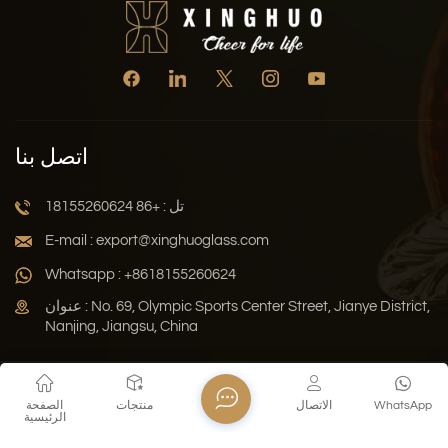
اتصل بنا
تل : +86 18155260624
E-mail : export@xinghuoglass.com
Whatsapp : +8618155260624
عنوان : No. 69, Olympic Sports Center Street, Jianye District,
Nanjing, Jiangsu, China
سياسة الخصوصية
المدونة
خريطة الموقع
Xml
WhatsApp
الاتصال
منتجات
الصفحة
الرئيسية
حقوق النشر © 2026 Jiangsu Xinghuo Technology Co., Ltd. جميع
الحقوق محفوظة .
دعم الشبكة