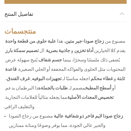
تفاصيل المنتج
منتج
سمات
مصنوع من 
زجاج صودا-جير متين
، هذا 
علبة حلوى من قطعة واحدة
يقدم كلا الخيارين 
أداة تخزين
 و 
جاذبية بصرية
. ال 
تصميم سمكة بارز
يُضفي ذلك ملمسًا وسحرًا، بينما 
جسم شفاف
 يُتيح سهولة عرض 
المحتويات مثل الحلوى والفواكه المجففة أو الحلي الصغيرة. 
قاعدة 
ثابتة
 و 
غطاء محكم
 اجعله مناسبًا لـ 
تجهيزات البوفيه
, 
غرف الفندق
، 
أو 
أسطح المطبخ
مصمم لـ 
طلبات بالجملة
هذا البرطمان يدعم 
تخصيص المعدات الأصلية
مما يجعله مثالياً للعلامات التجارية 
والتغليف الراقي.
زجاج صودا لايم فاخر ذو شفافية عالية
مصنوع من زجاج الصودا
والجير عالي الجودة، مما يوفر وضوحًا ومتانة ممتازين