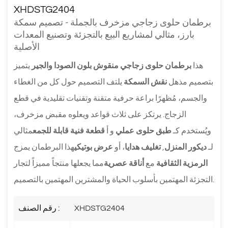
XHDSTG2404
برطمان حلوى زجاجي مزخرف بالجملة - تصميم سمكة
بارز، مثالي لمشاريع البيع بالتجزئة وتصنيع المعدات
الأصلية
هذا
برطمان حلوى زجاجي منقوش بلون الصودا والجير
يتميز
بتصميم مذهل
نقش السمكة
يلتف التصميم حول كل من الغطاء
والجسم، مُظهرًا براعة حرفية متقنة وتقنيات تقليدية في قطع
الزجاج. يرتكز على ثلاث قواعد ويعلوه مقبض مزخرف،
ويُستخدم كـ
طبق حلوى عملي
و أ
قطعة فنية قابلة للجمع
مثالي
لـ
ديكور المنزل
,
تغليف هدايا
، أو
عرض بوتيكي
هذا البرطمان يمزج
الرمزية الثقافية
مع
أناقة عصرية
مما يجعلها منتجاً مميزاً لتجار
التجزئة المهتمين بأسلوب الحياة والمشترين المهتمين بالتصميم.
XHDSTG2404
رقم الصنف :