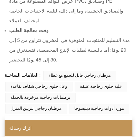
عرض النوافذ المصنوعة من مادة PVC، وصناديق PE
والصناديق الخشبية، وما إلى ذلك، لتلبية الاحتياجات الخاصة
لمختلف العملاء.
وقت معالجة الطلب
مدة التسليم للمنتجات المتوفرة في المخزون تتراوح من 5 إلى
20 يومًا؛ أما بالنسبة لطلبات الإنتاج المخصصة، فتستغرق من
30 إلى 45 يومًا للتحضير.
العلامات الساخنة :
مرطبان زجاجي قابل للجمع مع غطاء
علبة حلوى زجاجية عتيقة
وعاء حلوى زجاجي شفاف بقاعدة
برطمانات زجاجية مزخرفة بالجملة
مورد أدوات زجاجية ديليسوجا
مرطبان زجاجي لتزيين المنزل
اترك رسالة