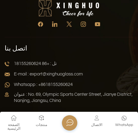
اتصل بنا
تل : +86 18155260624
E-mail : export@xinghuoglass.com
Whatsapp : +8618155260624
عنوان : No. 69, Olympic Sports Center Street, Jianye District,
Nanjing, Jiangsu, China
سياسة الخصوصية
المدونة
خريطة الموقع
Xml
WhatsApp
الاتصال
منتجات
الصفحة
الرئيسية
حقوق النشر © 2026 Jiangsu Xinghuo Technology Co., Ltd. جميع
الحقوق محفوظة .
دعم الشبكة