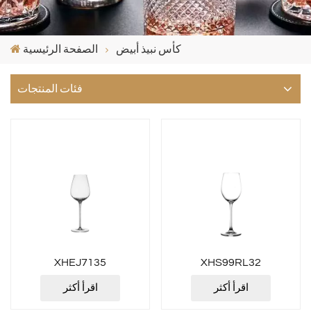
كأس نبيذ أبيض
الصفحة الرئيسية
فئات المنتجات
XHEJ7135
XHS99RL32
اقرأ أكثر
اقرأ أكثر