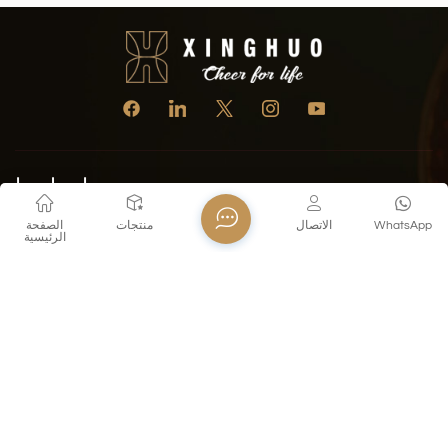
اتصل بنا
WhatsApp
الاتصال
منتجات
الصفحة
تل : +86 18155260624
الرئيسية
E-mail : export@xinghuoglass.com
Whatsapp : +8618155260624
عنوان : No. 69, Olympic Sports Center Street, Jianye District,
Nanjing, Jiangsu, China
سياسة الخصوصية
المدونة
خريطة الموقع
Xml