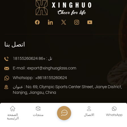
اتصل بنا
تل : +86 18155260624
E-mail : export@xinghuoglass.com
Whatsapp : +8618155260624
عنوان : No. 69, Olympic Sports Center Street, Jianye District,
Nanjing, Jiangsu, China
سياسة الخصوصية
المدونة
خريطة الموقع
Xml
WhatsApp
الاتصال
منتجات
الصفحة
الرئيسية
حقوق النشر © 2026 Jiangsu Xinghuo Technology Co., Ltd. جميع
الحقوق محفوظة .
دعم الشبكة