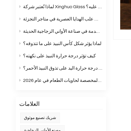
لماذا تُعتبر شركة Xinghuo Glass شريكًا يُمكنك الاعتماد عليه؟
أكواب زجاجية بلون موحد: الخيار الأمثل لمجموعات علب الهدايا العصرية في متاجر التجزئة
مقارنة شاملة بين زجاج الصودا والجير والزجاج الكريستالي وزجاج البوروسيليكات: مقارنة شاملة للمواد المستخدمة في صناعة الأواني الزجاجية الحديثة
لماذا يؤثر شكل كأس النبيذ على ما تتذوقه؟
كيف تؤثر درجة حرارة النبيذ على نكهته؟
هل تؤثر درجة حرارة اليد على تذوق النبيذ الأحمر؟
أبرز اتجاهات الملصقات المخصصة لحاويات الطعام في عام 2026
العلامات
شريك تصنيع موثوق
مصنع للأواني الزجاجية