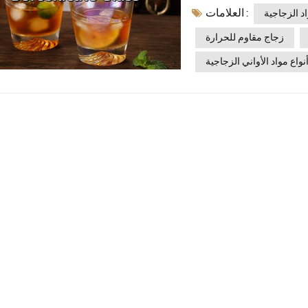
العلامات :
وع منها هو الأنسب لقطاعات
اد الزجاجية
 الخاصة.يُعد اختيار المادة
زجاج مقاوم للحرارة
الأواني الزجاجية لمشاريع
نواع مواد الأواني الزجاجية
ى الرغم من تشابه العديد من
ة, مقاومة للحرارة، و هيكل
 بين المواد الثلاث الأكثر
جاج الصودا والجير, زجاج
 ومعايير الصناعة لمساعدة
ترين العالميين على اتخاذ قرارات مستنيرة.1. زجاج الصودا والجير: المعيار
منتجات الاستهلاكية اليومية.
زجاج النوافذ ذات الأسعار
اج منخفضة ومثالية للتصنيع
فق مع بخاخ ملون, صقيع، و
ديتحمل زجاج الصودا والجير
 مما يجعلها غير مناسبة للتغيرات
ت الشرب اليوميةبرطمانات
لم أكثر:استكشف مجموعتنا
ب من الصودا والجير.2. زجاج كريستالي: نقاء عالٍ وعرض