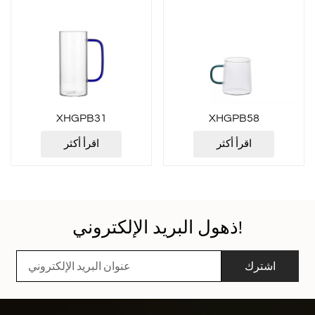
XHGPB31
XHGPB58
اقرأ أكثر
اقرأ أكثر
ذهول البريد الإلكتروني!
اشترك