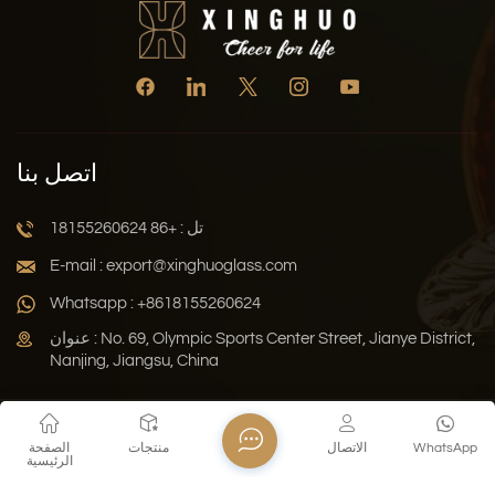
اتصل بنا
تل : +86 18155260624
E-mail : export@xinghuoglass.com
Whatsapp : +8618155260624
عنوان : No. 69, Olympic Sports Center Street, Jianye District,
Nanjing, Jiangsu, China
سياسة الخصوصية
المدونة
خريطة الموقع
Xml
WhatsApp
الاتصال
منتجات
الصفحة
الرئيسية
حقوق النشر © 2026 Jiangsu Xinghuo Technology Co., Ltd. جميع
الحقوق محفوظة .
دعم الشبكة