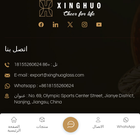
اتصل بنا
تل : +86 18155260624
E-mail : export@xinghuoglass.com
Whatsapp : +8618155260624
عنوان : No. 69, Olympic Sports Center Street, Jianye District,
Nanjing, Jiangsu, China
سياسة الخصوصية
المدونة
خريطة الموقع
Xml
WhatsApp
الاتصال
منتجات
الصفحة
الرئيسية
حقوق النشر © 2026 Jiangsu Xinghuo Technology Co., Ltd. جميع
الحقوق محفوظة .
دعم الشبكة