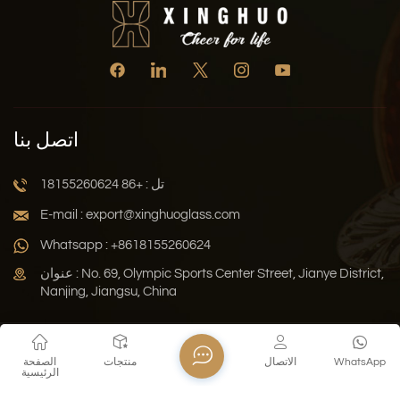
اتصل بنا
تل : +86 18155260624
E-mail : export@xinghuoglass.com
Whatsapp : +8618155260624
عنوان : No. 69, Olympic Sports Center Street, Jianye District,
Nanjing, Jiangsu, China
سياسة الخصوصية
المدونة
خريطة الموقع
Xml
WhatsApp
الاتصال
منتجات
الصفحة
الرئيسية
حقوق النشر © 2026 Jiangsu Xinghuo Technology Co., Ltd. جميع
الحقوق محفوظة .
دعم الشبكة