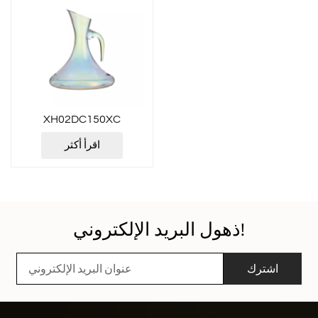
XH02DC150XC
اقرأ أكثر
ذهول البريد الإلكتروني!
اشترك