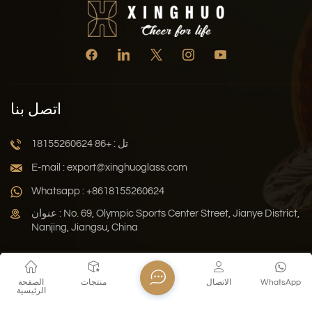
اتصل بنا
تل : +86 18155260624
E-mail : export@xinghuoglass.com
Whatsapp : +8618155260624
عنوان : No. 69, Olympic Sports Center Street, Jianye District,
Nanjing, Jiangsu, China
سياسة الخصوصية
المدونة
خريطة الموقع
Xml
WhatsApp
الاتصال
منتجات
الصفحة
الرئيسية
حقوق النشر © 2026 Jiangsu Xinghuo Technology Co., Ltd. جميع
الحقوق محفوظة .
دعم الشبكة