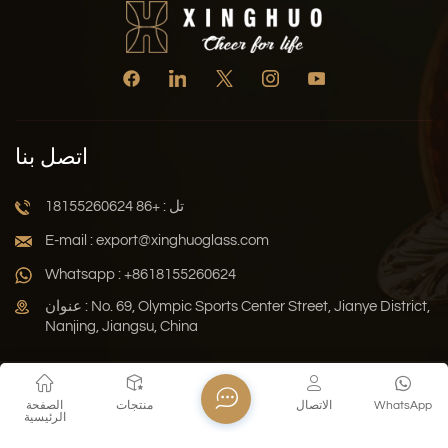
اتصل بنا
تل : +86 18155260624
E-mail : export@xinghuoglass.com
Whatsapp : +8618155260624
عنوان : No. 69, Olympic Sports Center Street, Jianye District,
Nanjing, Jiangsu, China
سياسة الخصوصية
المدونة
خريطة الموقع
Xml
WhatsApp
الاتصال
منتجات
الصفحة
الرئيسية
حقوق النشر © 2026 Jiangsu Xinghuo Technology Co., Ltd. جميع
الحقوق محفوظة .
دعم الشبكة