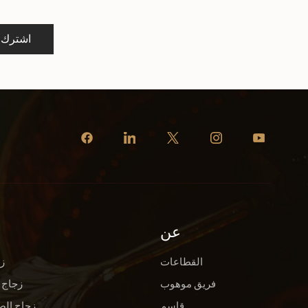
اشترك
عن
القطاعات
ز
فريق موهوب
زجاج 
قاسم
زجاج الص