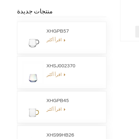
منتجات جديدة
XHGPB57
اقرأ أكثر
XHSJ002370
اقرأ أكثر
XHGPB45
اقرأ أكثر
XHS99HB26