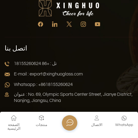
اتصل بنا
تل : +86 18155260624
E-mail : export@xinghuoglass.com
Whatsapp : +8618155260624
عنوان : No. 69, Olympic Sports Center Street, Jianye District,
Nanjing, Jiangsu, China
سياسة الخصوصية
المدونة
خريطة الموقع
Xml
WhatsApp
الاتصال
منتجات
الصفحة
الرئيسية
حقوق النشر © 2026 Jiangsu Xinghuo Technology Co., Ltd. جميع
الحقوق محفوظة .
دعم الشبكة