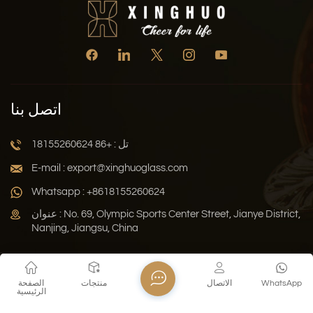
اتصل بنا
تل : +86 18155260624
E-mail : export@xinghuoglass.com
Whatsapp : +8618155260624
عنوان : No. 69, Olympic Sports Center Street, Jianye District,
Nanjing, Jiangsu, China
سياسة الخصوصية
المدونة
خريطة الموقع
Xml
WhatsApp
الاتصال
منتجات
الصفحة
الرئيسية
حقوق النشر © 2026 Jiangsu Xinghuo Technology Co., Ltd. جميع
الحقوق محفوظة .
دعم الشبكة