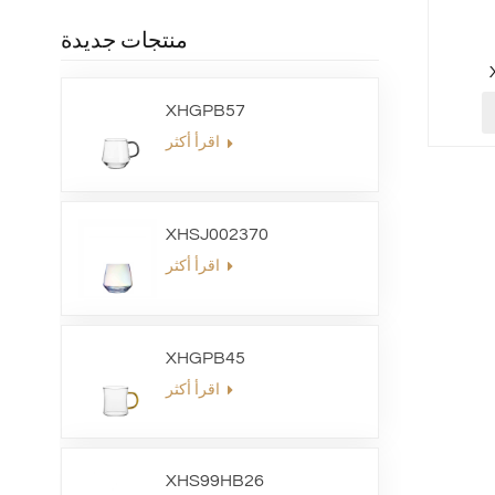
منتجات جديدة
XHGPB57
اقرأ أكثر
XHSJ002370
اقرأ أكثر
XHGPB45
اقرأ أكثر
XHS99HB26