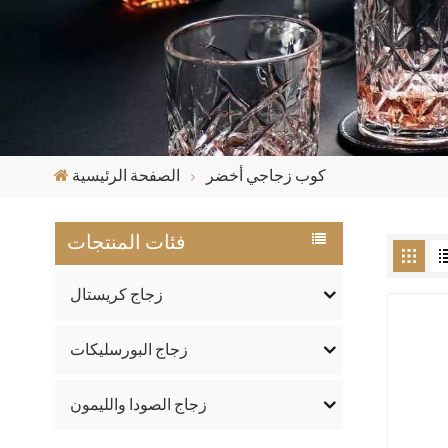
كوب زجاجي أخضر
الصفحة الرئيسية
فئات المنتجات
زجاج كريستال
زجاج البورسليكات
زجاج الصودا والليمون