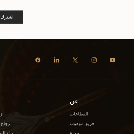
اشترك
عن
القطاعات
ز
فريق موهوب
زجاج 
موزع
زجاج الص