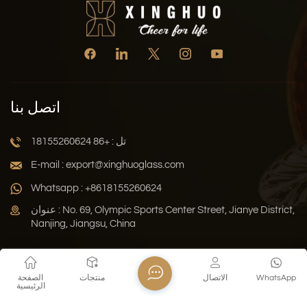
اتصل بنا
تل : +86 18155260624
E-mail : export@xinghuoglass.com
Whatsapp : +8618155260624
عنوان : No. 69, Olympic Sports Center Street, Jianye District,
Nanjing, Jiangsu, China
سياسة الخصوصية
المدونة
خريطة الموقع
Xml
WhatsApp
الاتصال
منتجات
الصفحة
الرئيسية
حقوق النشر © 2026 Jiangsu Xinghuo Technology Co., Ltd. جميع
الحقوق محفوظة .
دعم الشبكة