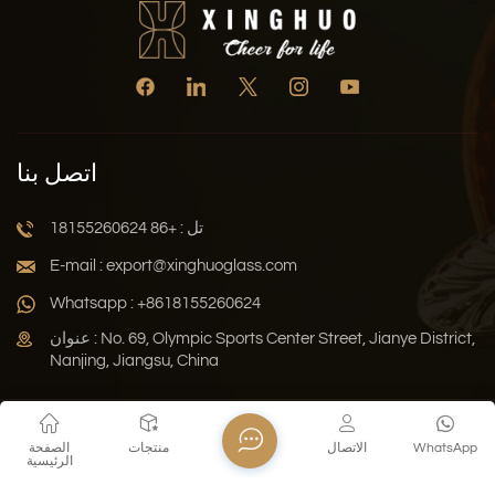
اتصل بنا
تل : +86 18155260624
E-mail : export@xinghuoglass.com
Whatsapp : +8618155260624
عنوان : No. 69, Olympic Sports Center Street, Jianye District,
Nanjing, Jiangsu, China
سياسة الخصوصية
المدونة
خريطة الموقع
Xml
WhatsApp
الاتصال
منتجات
الصفحة
الرئيسية
حقوق النشر © 2026 Jiangsu Xinghuo Technology Co., Ltd. جميع
الحقوق محفوظة .
دعم الشبكة