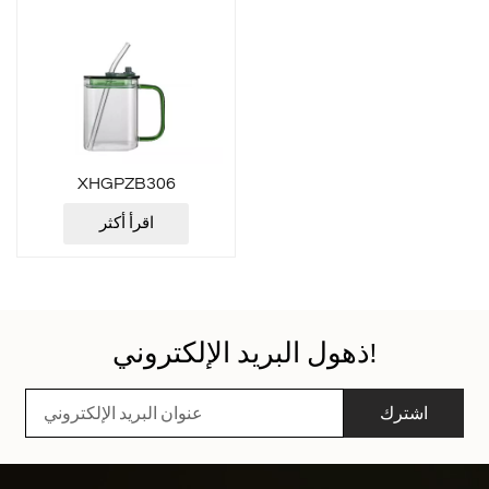
XHGPZB306
اقرأ أكثر
ذهول البريد الإلكتروني!
اشترك