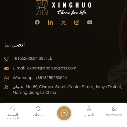
اتصل بنا
تل : +86 18155260624
E-mail : export@xinghuoglass.com
Whatsapp : +8618155260624
عنوان : No. 69, Olympic Sports Center Street, Jianye District,
Nanjing, Jiangsu, China
سياسة الخصوصية
المدونة
خريطة الموقع
Xml
WhatsApp
الاتصال
منتجات
الصفحة
الرئيسية
حقوق النشر © 2026 Jiangsu Xinghuo Technology Co., Ltd. جميع
الحقوق محفوظة .
دعم الشبكة