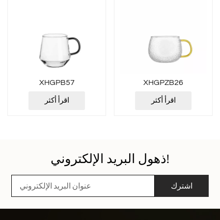
XHGPB57
XHGPZB26
اقرأ أكثر
اقرأ أكثر
ذهول البريد الإلكتروني!
اشترك