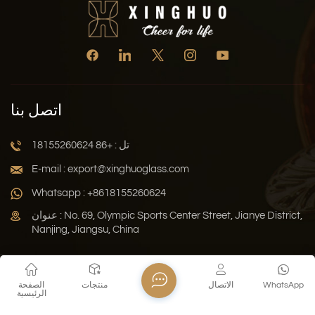
اتصل بنا
تل : +86 18155260624
E-mail : export@xinghuoglass.com
Whatsapp : +8618155260624
عنوان : No. 69, Olympic Sports Center Street, Jianye District,
Nanjing, Jiangsu, China
سياسة الخصوصية
المدونة
خريطة الموقع
Xml
WhatsApp
الاتصال
منتجات
الصفحة
الرئيسية
حقوق النشر © 2026 Jiangsu Xinghuo Technology Co., Ltd. جميع
الحقوق محفوظة .
دعم الشبكة