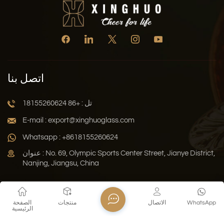
اتصل بنا
تل : +86 18155260624
E-mail : export@xinghuoglass.com
Whatsapp : +8618155260624
عنوان : No. 69, Olympic Sports Center Street, Jianye District,
Nanjing, Jiangsu, China
سياسة الخصوصية
المدونة
خريطة الموقع
Xml
WhatsApp
الاتصال
منتجات
الصفحة
الرئيسية
حقوق النشر © 2026 Jiangsu Xinghuo Technology Co., Ltd. جميع
الحقوق محفوظة .
دعم الشبكة