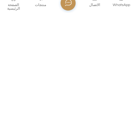
WhatsApp
الاتصال
منتجات
الصفحة
الرئيسية
XHS81CD35
هذا الكأس الزجاجي الكريستالي يتكون من مواد عالية الجودة ،
واضحة ، وملمس خفيف ، ويصنع صوتًا هشًا وممتعًا عندما
يصطدم. يعد التصميم الأنيق ذو القدمين مناسبًا لعقد النبيذ
الأحمر والشمبانيا وغيرها من المشروبات ، ويصعد تمامًا رائحة
النبيذ ويعزز تجربة تذوق النبيذ. تتوفر مجموعة متنوعة من
خيارات الألوان ، مثل ألوان Amber Platinum و Blue و
ذهول البريد الإلكتروني!
Cleantroplating ، لتلبية الاحتياجات الجمالية المختلفة. سواء
كان عشاءًا رومانسيًا أو تجمعًا مع الأصدقاء ، يمكن أن تضيف هذه
الكأس لونًا إلى الطاولة ، مما يتيح لك الشعور بالسحر الفني
اشترك