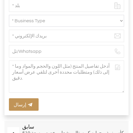
إرسال
سابق
كأس نبيذ بوجوليه كريستالي بشعار مخصص، سعة 510