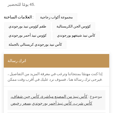
45 يومًا للتحضير.
العلامات الساخنة :
مجموعة أكواب زجاجية
كؤوس الجن الكريستالية
طقم كؤوس نبيذ بورجوندي
كأس نبيذ شينغهو بورجوندي
كؤوس نبيذ أحمر بورجوندي
كأس نبيذ بورجوندي كريستالي بالجملة
اترك رسالة
إذا كنت مهتمًا بمنتجاتنا وترغب في معرفة المزيد من التفاصيل ،
فيرجى ترك رسالة هنا ، فسوف نرد عليك في أقرب وقت ممكن.
موضوع :
كأس نبيذ من المصنع مباشرة، كأس جين شفاف،
كأس شرب، كأس نبيذ أحمر بورجوندي بسعر رخيص