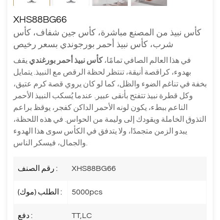
XHS88BG66
كأس نبيذ من المصنع مباشرة، كأس جين شفاف، كأس
شرب، كأس نبيذ أحمر بورجوندي بسعر رخيص
في هذا العالم الصافي تمامًا،
كأس نبيذ أحمر بورغندي
يقف
بهدوء، كراقصة أنيقة، تنتظر لحظة الرقص مع النبيذ. يتمايل
بخفة في تناغم الضوء والظل، كما لو كان يروي قصة كرم عتيق،
وكل قطرة نبيذ تتفتح بأنقى عبير. عندما يُسكب النبيذ الأحمر
الناعم ببطء، يكون لونه الأحمر الداكن كفجر، يوقظ براعم
التذوق الخاملة ويقودك إلى وليمة من الحواس. في هذه اللحظة،
يبدو الزمن متجمدًا، ولا يتدفق في الكأس سوى هذا الهدوء
والجمال، فيسكر الناس.
XHS88BG66
رقم الصنف :
5000pcs
الطلب (موك) :
TT,LC
دفع :