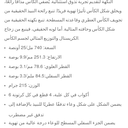
النكهة لتقديم تجربة تذوق استثنائية. يُضفي الكأس مذاقًا رائعًا،
ويخلق شكل الكأس تأثيرًا تهوية فريدًا. تنبع رائحة النبيذ الحقيقية من
تجويف الكأس العطري وقاعدته المسطحة. تنبع نكهته الحقيقية من
شكل الكأس وحافته المثالية. أما لونه الحقيقي، فينبع من زجاج
الكريستال والتوزيع المثالي لجسم الكأس.
السعة: 740 مل/25 أونصة
الارتفاع: 251.3 مم/9.9 بوصة
القطر العلوي: 78.6 مم/3.1 بوصة
القطر السفلي:
84.5 ملم/3.3 بوصة
الوزن: 215 جرام
6 أكواب في كل علبة، 4 قطع في كل كرتونة
يضمن الشكل على شكل وعاء تدفقًا عطريًا للنبيذ بالإضافة إلى
تدفق غير مضطرب
يضمن الجزء السفلي المسطح للوعاء درجة عالية من تهوية