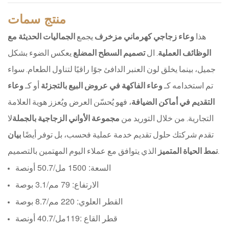
منتج
سمات
هذا
وعاء زجاجي كهرماني مزخرف
يجمع
الجماليات الحديثة مع
الوظائف العملية
. ال
تصميم السطح المضلع
يعكس الضوء بشكل
جميل، بينما يخلق لون العنبر الدافئ جوًا راقيًا لتناول الطعام. سواء
تم استخدامه كـ
وعاء الفاكهة في عروض البيع بالتجزئة
أو كـ
وعاء
التقديم في أماكن الضيافة
، فهو يُحسّن العرض ويُعزز هوية العلامة
التجارية. من خلال التوريد من
مجموعة الأواني الزجاجية بالجملة
لا
تقدم شركتك حلول تقديم خدمة عملية فحسب، بل توفر أيضًا
بيان
الذي يتوافق مع عملاء اليوم المهتمين بالتصميم.
نمط الحياة المتميز
السعة: 1500 مل/50.7 أونصة
الارتفاع: 79 مم/3.1 بوصة
القطر العلوي: 220 مم/8.7 بوصة
قطر القاع
:
119
مل/4
0.7 أونصة