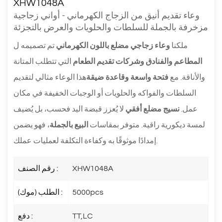
XHW1048A
وعاء تقديم أنيق من الزجاج الكهرماني - أواني زجاجية
مزخرفة بالجملة للسلطات والحلويات والعرض بالتجزئة
ملكنا
وعاء زجاجي مضلع باللون الكهرماني
تم تصميمه ل
المطاعم والفنادق وشركات تقديم الطعام
التي تتطلب المتانة
والأناقة. مع
فتحة واسعة وقاعدة ضيقة
هذا الوعاء مثالي لتقديم
السلطات والفواكه والحلويات أو الوجبات الخفيفة في مكان
عمل.
نسيج مضلع أفقي
لا يُعزز قبضة اليد فحسب، بل يُضيف
لمسة ديكورية راقية. متوفر بمقاسات
البيع بالجملة
، فهو يضمن
إمدادًا موثوقًا به وكفاءة التكلفة لعمليات عملك.
XHW1048A
رقم الصنف :
5000pcs
الطلب (موك) :
TT,LC
دفع :