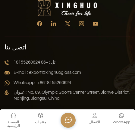
اتصل بنا
تل : +86 18155260624
E-mail : export@xinghuoglass.com
Whatsapp : +8618155260624
عنوان : No. 69, Olympic Sports Center Street, Jianye District,
Nanjing, Jiangsu, China
سياسة الخصوصية
المدونة
خريطة الموقع
Xml
WhatsApp
الاتصال
منتجات
الصفحة
الرئيسية
حقوق النشر © 2026 Jiangsu Xinghuo Technology Co., Ltd. جميع
الحقوق محفوظة .
دعم الشبكة