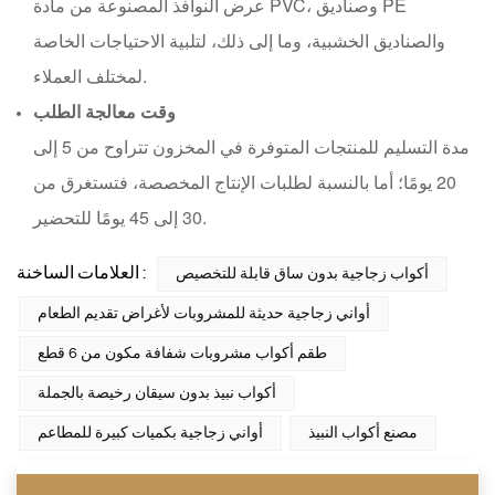
عرض النوافذ المصنوعة من مادة PVC، وصناديق PE
والصناديق الخشبية، وما إلى ذلك، لتلبية الاحتياجات الخاصة
لمختلف العملاء.
وقت معالجة الطلب
مدة التسليم للمنتجات المتوفرة في المخزون تتراوح من 5 إلى
20 يومًا؛ أما بالنسبة لطلبات الإنتاج المخصصة، فتستغرق من
30 إلى 45 يومًا للتحضير.
العلامات الساخنة :
أكواب زجاجية بدون ساق قابلة للتخصيص
أواني زجاجية حديثة للمشروبات لأغراض تقديم الطعام
طقم أكواب مشروبات شفافة مكون من 6 قطع
أكواب نبيذ بدون سيقان رخيصة بالجملة
مصنع أكواب النبيذ
أواني زجاجية بكميات كبيرة للمطاعم