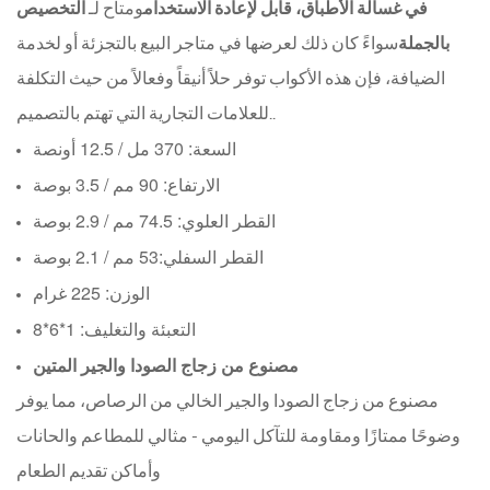
في غسالة الأطباق، قابل لإعادة الاستخدام
ومتاح لـ
التخصيص
بالجملة
سواءً كان ذلك لعرضها في متاجر البيع بالتجزئة أو لخدمة
الضيافة، فإن هذه الأكواب توفر حلاً أنيقاً وفعالاً من حيث التكلفة
.
للعلامات التجارية التي تهتم بالتصميم.
السعة: 370 مل / 12.5 أونصة
الارتفاع: 90 مم / 3.5 بوصة
القطر العلوي: 74.5 مم / 2.9 بوصة
القطر السفلي:
53 مم / 2.1 بوصة
الوزن: 225 غرام
التعبئة والتغليف: 1*6*8
مصنوع من زجاج الصودا والجير المتين
مصنوع من زجاج الصودا والجير الخالي من الرصاص، مما يوفر
وضوحًا ممتازًا ومقاومة للتآكل اليومي - مثالي للمطاعم والحانات
وأماكن تقديم الطعام