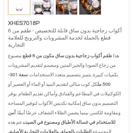
XHES7018P
أكواب زجاجية بدون ساق قابلة للتخصيص - طقم من 6
قطع بالجملة لخدمة المشروبات والترويج للعلامة
التجارية
هذا
طقم أكواب زجاجية بدون ساق مكون من 6 قطع
مصنوع
من زجاج الصودا والجير المتين ومصمم لتقديم المشروبات
بكميات كبيرة. يتميز بتصميم متعدد الاستخدامات.
سعة 301-
500 مل
كل كوب مثالي لتقديم النبيذ أو الماء أو العصير أو
الكوكتيلات في المطاعم والفنادق وأماكن تقديم الطعام. يوفر
التصميم بدون ساق إمكانية تكديس الأكواب لتوفير المساحة
ومقاومة للكسر، بينما يضمن الطلاء الشفاف عرضًا أنيقًا.
آمن
للاستخدام في غسالة الأطباق ومصنوع في الصين
تدعم هذه
المجموعة
الطلبات بالجملة، والعلامات التجارية الأصلية،