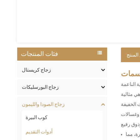
فئات المنتجات
المنتج
زجاج كريستال
مات
ة الناعمة
زجاج البورسليكات
هي مثالية
زجاج الصودا والليمون
ف وغسالات
كوب البيرة
أدوات التقديم
ة، مما