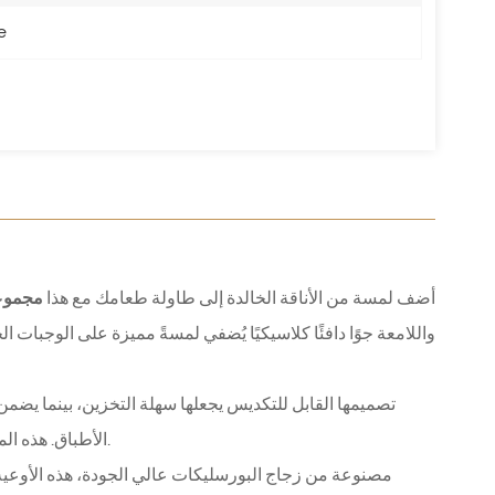
e
أضف لمسة من الأناقة الخالدة إلى طاولة طعامك مع هذا
مجموعة
واللامعة جوًا دافئًا كلاسيكيًا يُضفي لمسةً مميزة على الوجبات
تصميمها القابل للتكديس يجعلها سهلة التخزين، بينما يضم
الأطباق. هذه المجموعة ليست مجرد أدوات مائدة، بل تعكس نمط حياة صحي ومستدام وذوق رفيع.
مصنوعة من زجاج البورسليكات عالي الجودة، هذه الأوعية