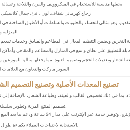
يجعلها مناسبة للاستخدام في الميكروويف والفرن والثلاجة وغسالة ا
زجاج كهرماني شفاف، لون دافئ، جمال كلاسيكي
قديم، وهو مثالي للحساء والحلويات والسلطات أو الأطباق الساخنة في ا
المنزلية و
ة التخزين ويضمن التنظيم الفعال في المطاعم والفنادق وخدمات تقديم 
ية قابلة للتطبيق على نطاق واسع في المنازل والمطاعم والمقاهي وأماكن ا
 الشعار وتعديلات الحجم وتصميم العبوة، مما يجعلها مثالية للموزعين 
السوبر ماركت والتعاون مع العلامات ال
تصنيع المعدات الأصلية وتصنيع التصميم ا
، بما في ذلك تخصيص القالب والعينة، وطباعة الشعار، بالإضافة إلى ت
تصميم المنتج المرنة وتطوير سلسلة جديدة.
توفير معلومات مفصلة من التصميم إلى الإنتاج، وتوفير خدمة عبر الإنترنت على مدار 24 ساعة
الاستجابة لاحتياجات العملاء بكفاءة طوال العملية.