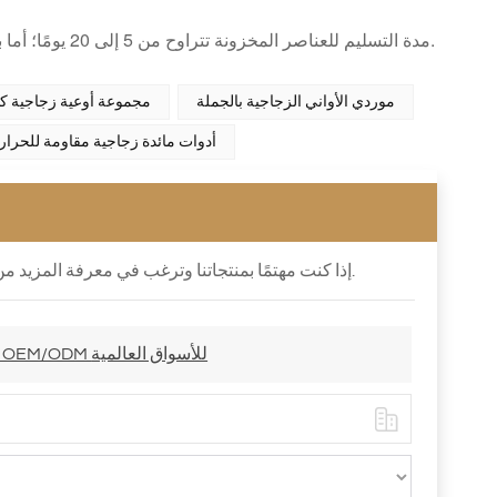
مدة التسليم للعناصر المخزونة تتراوح من 5 إلى 20 يومًا؛ أما بالنسبة لطلبات الإنتاج المخصصة، فيستغرق الأمر من 30 إلى 45 يومًا للتحضير.
موردي الأواني الزجاجية بالجملة
مجموعة أوعية زجاجية كه
أدوات مائدة زجاجية مقاومة للحرار
إذا كنت مهتمًا بمنتجاتنا وترغب في معرفة المزيد من التفاصيل ، فيرجى ترك رسالة هنا ، فسوف نرد عليك في أقرب وقت ممكن.
أدوات مائدة زجاجية كهرمانية بشعار مخصص - مورد أوعية زجاجية OEM/ODM للأسواق العالمية