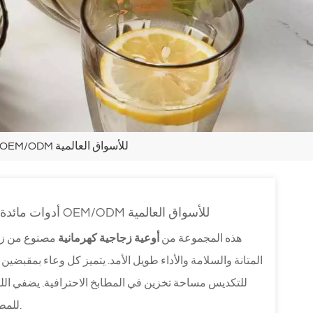
أدوات مائدة زجاجية كهرمانية بشعار مخصص - مورد أوعية زجاجية OEM/ODM للأسواق العالمية
أدوات مائدة زجاجية كهرمانية بشعار مخصص - مورد أوعية زجاجية OEM/ODM للأسواق العالمية
هذه المجموعة من
أوعية زجاجية كهرمانية
مصنوع من زجا
المتانة والسلامة والأداء طويل الأمد. يتميز كل وعاء بمقبضين 
للتكديس مساحة تخزين في المطابخ الاحترافية. يضفي اللون
للمطاعم والفنادق وخدمات تقديم الطعام ومحلات السوبر ماركت.