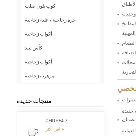
لأطباق
كوب بلون صلب
 وحديث
جرة زجاجية / علبة زجاجية
لمطابخ
المهنية
أكواب زجاجية
الطعام
كأس نبيذ
لضيافة
أكواب زجاجية
ومحلات
تجارية
مزهرية زجاجية
لشخصي
غييرات
منتجات جديدة
 ودعم ما بعد البيع لضمان
XHGPB57
اقرأ أكثر