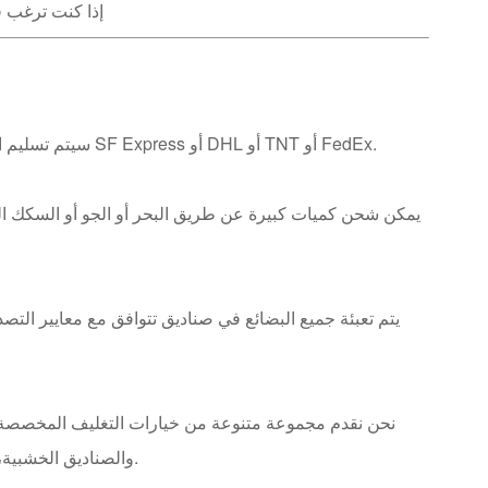
إذا كنت ترغب ف
سيتم تسليم العينات للعملاء خلال 7 إلى 10 أيام عمل عبر شركات الخدمات اللوجستية مثل SF Express أو DHL أو TNT أو FedEx.
يمكن شحن كميات كبيرة عن طريق البحر أو الجو أو السكك الح
يتم تعبئة جميع البضائع في صناديق تتوافق مع معايير الت
نحن نقدم مجموعة متنوعة من خيارات التغليف المخصصة، بم
PVC، وصناديق PE والصناديق الخشبية، وما إلى ذلك، لتلبية الاحتياجات الخاصة للعملاء المختلفين.