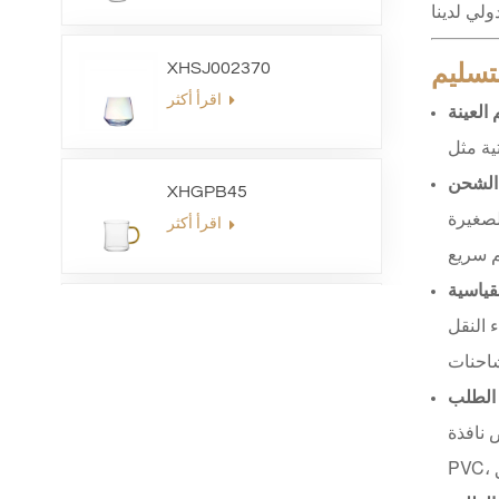
لي لدينا
لتسليم
XHSJ002370
اقرأ أكثر
 العينة
الشحن
XHGPB45
لصغيرة
اقرأ أكثر
لقياسية
XHS99HB26
 النقل
اقرأ أكثر
 الطلب
 نافذة
XHGPZB79
اقرأ أكثر