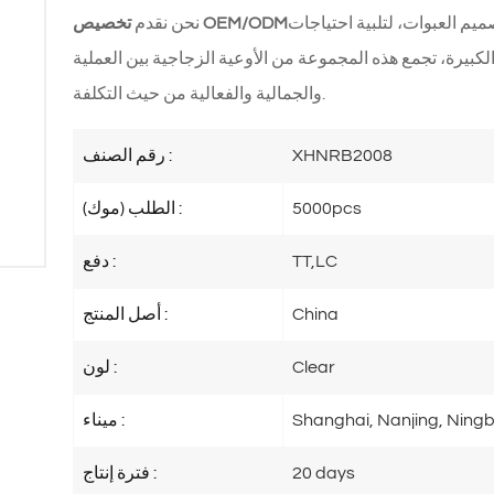
يم العبوات، لتلبية احتياجات
تخصيص OEM/ODM
نحن نقدم
لكبيرة، تجمع هذه المجموعة من الأوعية الزجاجية بين العملية
والجمالية والفعالية من حيث التكلفة.
XHNRB2008
رقم الصنف :
5000pcs
الطلب (موك) :
TT,LC
دفع :
China
أصل المنتج :
Clear
لون :
Shanghai, Nanjing, Ningb
ميناء :
20 days
فترة إنتاج :