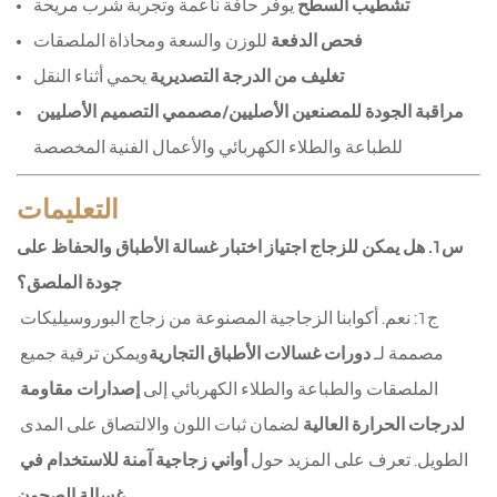
تشطيب السطح
 يوفر حافة ناعمة وتجربة شرب مريحة
فحص الدفعة
 للوزن والسعة ومحاذاة الملصقات
تغليف من الدرجة التصديرية
 يحمي أثناء النقل
مراقبة الجودة للمصنعين الأصليين/مصممي التصميم الأصليين
للطباعة والطلاء الكهربائي والأعمال الفنية المخصصة
التعليمات
س1. هل يمكن للزجاج اجتياز اختبار غسالة الأطباق والحفاظ على
جودة الملصق؟
ج1: نعم. أكوابنا الزجاجية المصنوعة من زجاج البوروسيليكات 
مصممة لـ 
دورات غسالات الأطباق التجارية
ويمكن ترقية جميع 
الملصقات والطباعة والطلاء الكهربائي إلى 
إصدارات مقاومة 
لدرجات الحرارة العالية
 لضمان ثبات اللون والالتصاق على المدى 
الطويل. تعرف على المزيد حول 
أواني زجاجية آمنة للاستخدام في 
.
غسالة الصحون