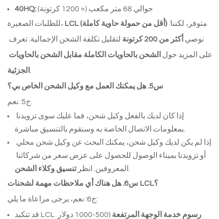
 حوالي 68 متر مكعب (≈ 1200 كرتونة)
40HQ:
 متوفر، لكننا 
LCL (أقل من حمولة حاوية كاملة)
للطلبات الصغيرة، 
نوصي 
أكثر من 200 كرتونة
 لتقليل تكلفة الشحن الإجمالية. تعرف 
على المزيد حول 
الشحن بالحاويات الكاملة مقابل الشحن بالحاويات 
.
الجزئية
س5. هل يمكنك العمل مع وكيل الشحن الخاص بي؟
ج5: نعم.
إذا كان لديك بالفعل وكيل شحن، فما عليك سوى تزويدنا 
بمعلومات الاتصال الخاصة به وسنقوم بالتنسيق مباشرة.
إذا لم يكن لديك وكيل شحن، يمكنك البحث عن وكيل شحن محلي 
أو تزويدنا بميناء الوصول للحصول على عرض سعر من شركائنا 
.
المعروفين. انظر 
تنسيق وكلاء الشحن
س6. هل هناك أي ملاحظات مهمة لشحنات LCL؟
ج6: نعم، يرجى مراعاة ما يلي:
رسوم خدمة الوجهة المرتفعة
 (500-1000 دولار 
قد تتكبد LCL 