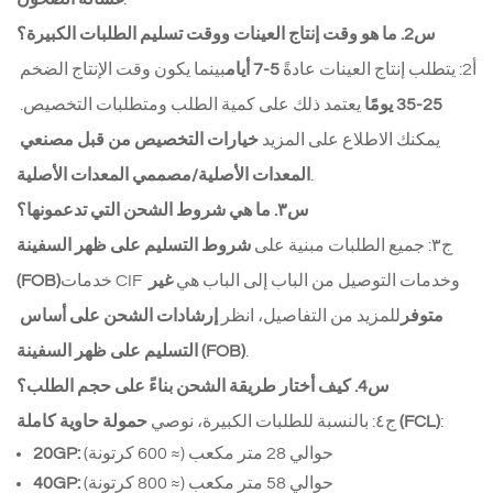
س2. ما هو وقت إنتاج العينات ووقت تسليم الطلبات الكبيرة؟
أ2: يتطلب إنتاج العينات عادةً 
5-7 أيام
بينما يكون وقت الإنتاج الضخم 
25-35 يومًا
 يعتمد ذلك على كمية الطلب ومتطلبات التخصيص. 
يمكنك الاطلاع على المزيد 
خيارات التخصيص من قبل مصنعي 
.
المعدات الأصلية/مصممي المعدات الأصلية
س٣. ما هي شروط الشحن التي تدعمونها؟
ج٣: جميع الطلبات مبنية على 
شروط التسليم على ظهر السفينة 
خدمات CIF وخدمات التوصيل من الباب إلى الباب هي 
غير 
(FOB)
متوفر
للمزيد من التفاصيل، انظر 
إرشادات الشحن على أساس 
.
التسليم على ظهر السفينة (FOB)
س4. كيف أختار طريقة الشحن بناءً على حجم الطلب؟
:
حمولة حاوية كاملة (FCL)
ج٤: بالنسبة للطلبات الكبيرة، نوصي 
 حوالي 28 متر مكعب (≈ 600 كرتونة)
20GP:
 حوالي 58 متر مكعب (≈ 800 كرتونة)
40GP: