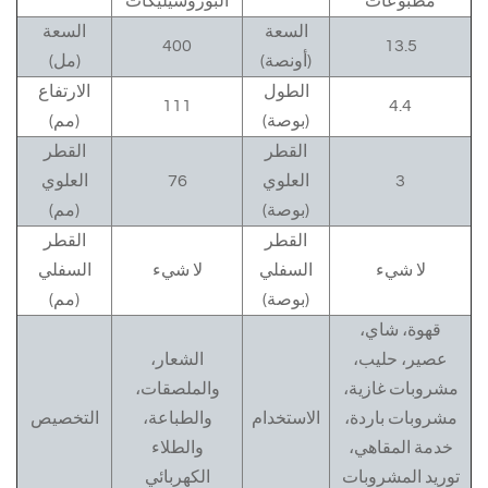
مطبوعات
البوروسيليكات
السعة
السعة
400
13.5
(أونصة)
(مل)
الطول
الارتفاع
111
4.4
(بوصة)
(مم)
القطر
القطر
3
العلوي
76
العلوي
(بوصة)
(مم)
القطر
القطر
لا شيء
السفلي
لا شيء
السفلي
(بوصة)
(مم)
قهوة، شاي،
عصير، حليب،
الشعار،
مشروبات غازية،
والملصقات،
مشروبات باردة،
الاستخدام
والطباعة،
التخصيص
خدمة المقاهي،
والطلاء
توريد المشروبات
الكهربائي