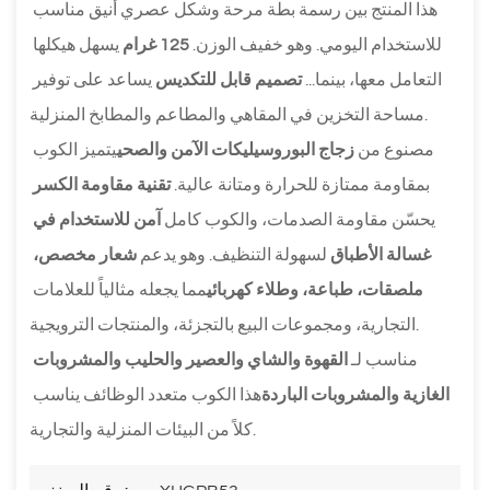
هذا المنتج بين رسمة بطة مرحة وشكل عصري أنيق مناسب 
للاستخدام اليومي. وهو خفيف الوزن. 
125 غرام
 يسهل هيكلها 
التعامل معها، بينما... 
تصميم قابل للتكديس
 يساعد على توفير 
مساحة التخزين في المقاهي والمطاعم والمطابخ المنزلية.
مصنوع من 
زجاج البوروسيليكات الآمن والصحي
يتميز الكوب 
بمقاومة ممتازة للحرارة ومتانة عالية. 
تقنية مقاومة الكسر
يحسّن مقاومة الصدمات، والكوب كامل 
آمن للاستخدام في 
غسالة الأطباق
 لسهولة التنظيف. وهو يدعم 
شعار مخصص، 
ملصقات، طباعة، وطلاء كهربائي
مما يجعله مثالياً للعلامات 
التجارية، ومجموعات البيع بالتجزئة، والمنتجات الترويجية.
مناسب لـ 
القهوة والشاي والعصير والحليب والمشروبات 
الغازية والمشروبات الباردة
هذا الكوب متعدد الوظائف يناسب 
كلاً من البيئات المنزلية والتجارية.