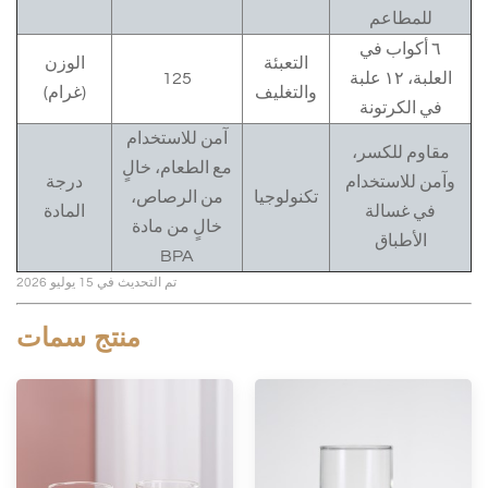
للمطاعم
٦ أكواب في
التعبئة
الوزن
العلبة، ١٢ علبة
125
والتغليف
(غرام)
في الكرتونة
آمن للاستخدام
مقاوم للكسر،
مع الطعام، خالٍ
وآمن للاستخدام
درجة
تكنولوجيا
من الرصاص،
في غسالة
المادة
خالٍ من مادة
الأطباق
BPA
تم التحديث في 15 يوليو 2026
منتج
سمات