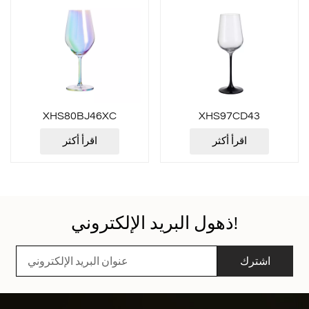
XHS80BJ46XC
XHS97CD43
اقرأ أكثر
اقرأ أكثر
ذهول البريد الإلكتروني!
اشترك