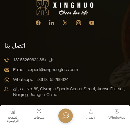
اتصل بنا
تل : +86 18155260624
E-mail : export@xinghuoglass.com
Whatsapp : +8618155260624
عنوان : No. 69, Olympic Sports Center Street, Jianye District,
Nanjing, Jiangsu, China
سياسة الخصوصية
المدونة
خريطة الموقع
Xml
WhatsApp
الاتصال
منتجات
الصفحة
الرئيسية
حقوق النشر © 2026 Jiangsu Xinghuo Technology Co., Ltd. جميع
الحقوق محفوظة .
دعم الشبكة