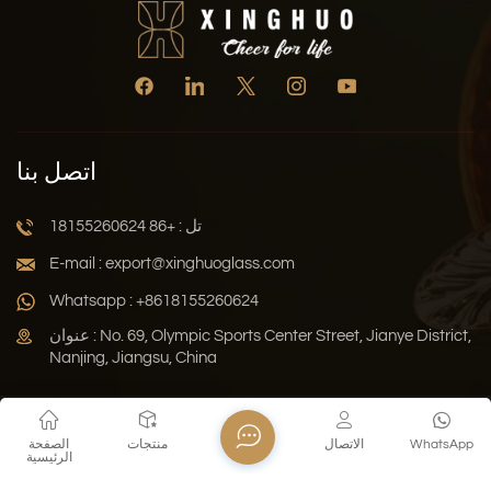
اتصل بنا
تل : +86 18155260624
E-mail : export@xinghuoglass.com
Whatsapp : +8618155260624
عنوان : No. 69, Olympic Sports Center Street, Jianye District,
Nanjing, Jiangsu, China
سياسة الخصوصية
المدونة
خريطة الموقع
Xml
WhatsApp
الاتصال
منتجات
الصفحة
الرئيسية
حقوق النشر © 2026 Jiangsu Xinghuo Technology Co., Ltd. جميع
الحقوق محفوظة .
دعم الشبكة