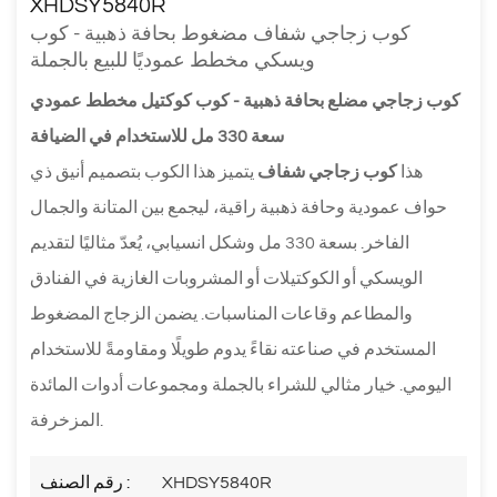
XHDSY5840R
كوب زجاجي شفاف مضغوط بحافة ذهبية - كوب
ويسكي مخطط عموديًا للبيع بالجملة
كوب زجاجي مضلع بحافة ذهبية - كوب كوكتيل مخطط عمودي
سعة 330 مل للاستخدام في الضيافة
هذا
كوب زجاجي شفاف
يتميز هذا الكوب بتصميم أنيق ذي
حواف عمودية وحافة ذهبية راقية، ليجمع بين المتانة والجمال
الفاخر. بسعة 330 مل وشكل انسيابي، يُعدّ مثاليًا لتقديم
الويسكي أو الكوكتيلات أو المشروبات الغازية في الفنادق
والمطاعم وقاعات المناسبات. يضمن الزجاج المضغوط
المستخدم في صناعته نقاءً يدوم طويلًا ومقاومةً للاستخدام
اليومي. خيار مثالي للشراء بالجملة ومجموعات أدوات المائدة
المزخرفة.
XHDSY5840R
رقم الصنف :