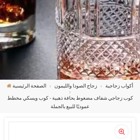
أكواب زجاجية
زجاج الصودا والليمون
الصفحة الرئيسية
كوب زجاجي شفاف مضغوط بحافة ذهبية - كوب ويسكي مخطط
عموديًا للبيع بالجملة