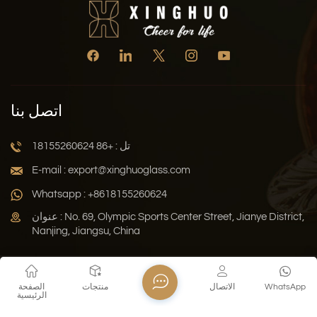
اتصل بنا
تل : +86 18155260624
E-mail : export@xinghuoglass.com
Whatsapp : +8618155260624
عنوان : No. 69, Olympic Sports Center Street, Jianye District,
Nanjing, Jiangsu, China
سياسة الخصوصية
المدونة
خريطة الموقع
Xml
WhatsApp
الاتصال
منتجات
الصفحة
الرئيسية
حقوق النشر © 2026 Jiangsu Xinghuo Technology Co., Ltd. جميع
الحقوق محفوظة .
دعم الشبكة