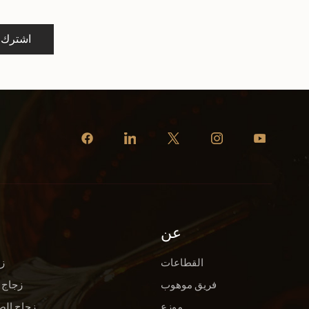
اشترك
عن
القطاعات
ز
فريق موهوب
زجاج 
موزع
زجاج الص