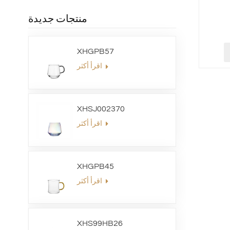
منتجات جديدة
XHGPB57
اقرأ أكثر
XHSJ002370
اقرأ أكثر
XHGPB45
اقرأ أكثر
XHS99HB26