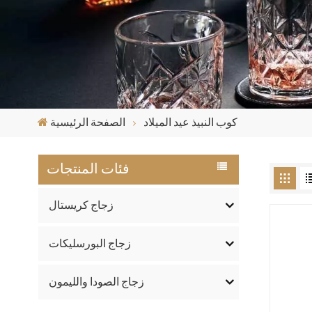
كوب النبيذ عيد الميلاد
الصفحة الرئيسية
فئات المنتجات
زجاج كريستال
زجاج البورسليكات
زجاج الصودا والليمون