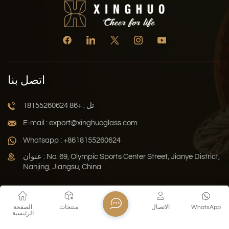
اتصل بنا
تل : +86 18155260624
E-mail : export@xinghuoglass.com
Whatsapp : +8618155260624
عنوان : No. 69, Olympic Sports Center Street, Jianye District,
Nanjing, Jiangsu, China
سياسة الخصوصية
المدونة
خريطة الموقع
Xml
WhatsApp
الاتصال
منتجات
الصفحة
الرئيسية
حقوق النشر © 2026 Jiangsu Xinghuo Technology Co., Ltd. جميع
الحقوق محفوظة .
دعم الشبكة