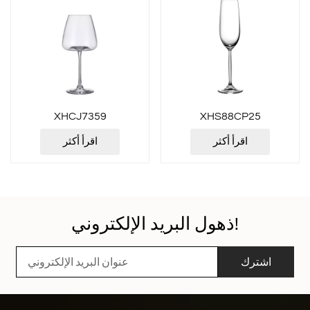
XHCJ7359
XHS88CP25
اقرأ أكثر
اقرأ أكثر
ذهول البريد الإلكتروني!
اشترك