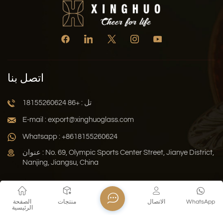
اتصل بنا
تل : +86 18155260624
E-mail : export@xinghuoglass.com
Whatsapp : +8618155260624
عنوان : No. 69, Olympic Sports Center Street, Jianye District,
Nanjing, Jiangsu, China
سياسة الخصوصية
المدونة
خريطة الموقع
Xml
WhatsApp
الاتصال
منتجات
الصفحة
الرئيسية
حقوق النشر © 2026 Jiangsu Xinghuo Technology Co., Ltd. جميع
الحقوق محفوظة .
دعم الشبكة